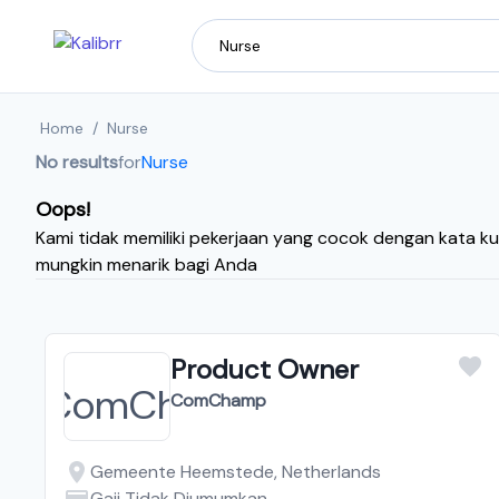
Home
/
Nurse
No results
for
Nurse
Oops!
Kami tidak memiliki pekerjaan yang cocok dengan kata ku
mungkin menarik bagi Anda
Product Owner
ComChamp
Gemeente Heemstede, Netherlands
Gaji Tidak Diumumkan