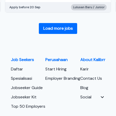
Apply before 20 Sep
Lulusan Baru / Junior
Load more jobs
Job Seekers
Perusahaan
About Kalibrr
Daftar
Start Hiring
Karir
Spesialisasi
Employer Branding
Contact Us
Jobseeker Guide
Blog
Jobseeker Kit
Social
Top 50 Employers