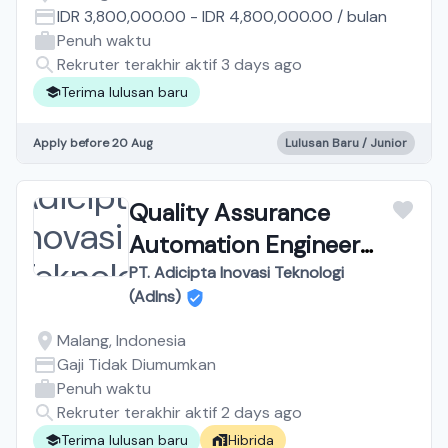
IDR 3,800,000.00
-
IDR 4,800,000.00
/
bulan
Penuh waktu
Rekruter terakhir aktif 3 days ago
Terima lulusan baru
Apply before 20 Aug
Lulusan Baru / Junior
Quality Assurance
Automation Engineer
Katalon
PT. Adicipta Inovasi Teknologi
(AdIns)
Malang, Indonesia
Gaji Tidak Diumumkan
Penuh waktu
Rekruter terakhir aktif 2 days ago
Terima lulusan baru
Hibrida