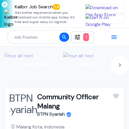
Kalibrr Job Search
5★
Get better experience when you
download our mobile app today. It's
free and super easy to register.
1
Featured Jobs
Remote Jobs
Community Officer
Malang
BTPN Syariah
Malang Kota, Indonesia