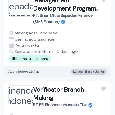
Management
Development Program
(MDP) Malang
PT. Sinar Mitra Sepadan Finance
(SMS Finance)
Malang Kota, Indonesia
Gaji Tidak Diumumkan
Penuh waktu
Rekruter terakhir aktif 5 days ago
Terima lulusan baru
Apply before 29 Aug
Lulusan Baru / Junior
Verificator Branch
Malang
PT BFI Finance Indonesia Tbk